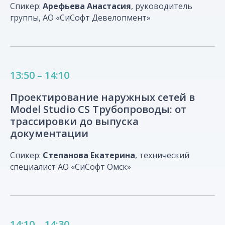
Спикер:
Арефьева Анастасия
, руководитель
группы, АО «СиСофт Девелопмент»
13:50 – 14:10
Проектирование наружных сетей в
Model Studio CS Трубопроводы: от
Место проведения
трассировки до выпуска
Отель «Азимут Новосибирск»
документации
Новосибирск, ул. Ленина, 21
Спикер:
Степанова Екатерина
, технический
22 мая 2026 г., начало в 09:00
специалист АО «СиСофт Омск»
14:10 – 14:30